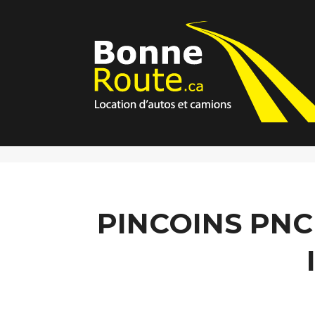
PINCOINS PNC