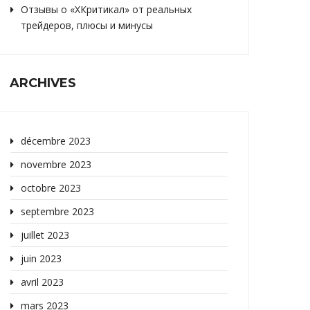
Отзывы о «ХКритикал» от реальных
трейдеров, плюсы и минусы
ARCHIVES
décembre 2023
novembre 2023
octobre 2023
septembre 2023
juillet 2023
juin 2023
avril 2023
mars 2023