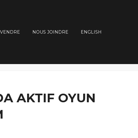
 VENDRE
NOUS JOINDRE
ENGLISH
DA AKTIF OYUN
M