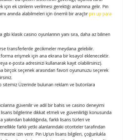
çin ek izinlerin verilmesi gerektiği anlamına gelir. Pin
mı anında alabilmeleri için önemli bir araçtır
pin up para
a gibi klasik casino oyunlarının yanı sıra, daha az bilinen
irse transferlerde gecikmeler meydana gelebilir.
atforma erişmek için ana ekrana bir kısayol eklenecektir.
ya e-posta adresinizi kullanarak kayıt olabilirsiniz).
daha birçok seçenek arasından favori oyununuzu seçerek
rsiniz.
b sitemiz Üzerinde bulunan reklam ve butonlara
nıcılarına güvenilir ve adil bir bahis ve casino deneyimi
isans bilgilerine dikkat etmeli ve güvenilirliği konusunda
a yakından bakıldığında, farklı lisans türleri ve
ellikle farklı yetki alanlarındaki otoriteler tarafından
mesine izin verir. Pin Up’un lisans bilgileri, çoğunlukla