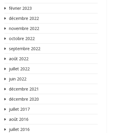
février 2023
décembre 2022
novembre 2022
octobre 2022
septembre 2022
août 2022
juillet 2022
juin 2022
décembre 2021
décembre 2020
juillet 2017
août 2016
juillet 2016