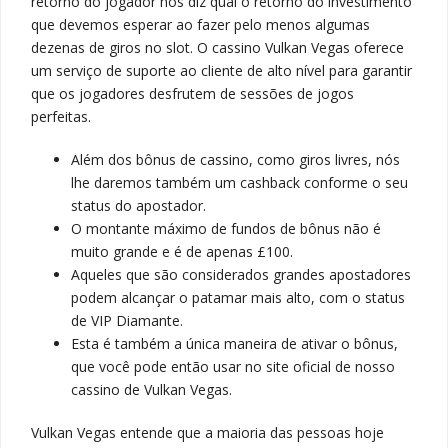
retorno do jogador nos diz qual o retorno do investimento
que devemos esperar ao fazer pelo menos algumas
dezenas de giros no slot. O cassino Vulkan Vegas oferece
um serviço de suporte ao cliente de alto nível para garantir
que os jogadores desfrutem de sessões de jogos
perfeitas.
Além dos bônus de cassino, como giros livres, nós
lhe daremos também um cashback conforme o seu
status do apostador.
O montante máximo de fundos de bônus não é
muito grande e é de apenas £100.
Aqueles que são considerados grandes apostadores
podem alcançar o patamar mais alto, com o status
de VIP Diamante.
Esta é também a única maneira de ativar o bônus,
que você pode então usar no site oficial de nosso
cassino de Vulkan Vegas.
Vulkan Vegas entende que a maioria das pessoas hoje