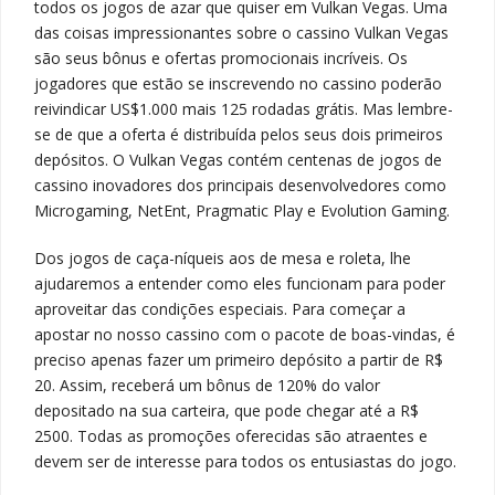
todos os jogos de azar que quiser em Vulkan Vegas. Uma
das coisas impressionantes sobre o cassino Vulkan Vegas
são seus bônus e ofertas promocionais incríveis. Os
jogadores que estão se inscrevendo no cassino poderão
reivindicar US$1.000 mais 125 rodadas grátis. Mas lembre-
se de que a oferta é distribuída pelos seus dois primeiros
depósitos. O Vulkan Vegas contém centenas de jogos de
cassino inovadores dos principais desenvolvedores como
Microgaming, NetEnt, Pragmatic Play e Evolution Gaming.
Dos jogos de caça-níqueis aos de mesa e roleta, lhe
ajudaremos a entender como eles funcionam para poder
aproveitar das condições especiais. Para começar a
apostar no nosso cassino com o pacote de boas-vindas, é
preciso apenas fazer um primeiro depósito a partir de R$
20. Assim, receberá um bônus de 120% do valor
depositado na sua carteira, que pode chegar até a R$
2500. Todas as promoções oferecidas são atraentes e
devem ser de interesse para todos os entusiastas do jogo.