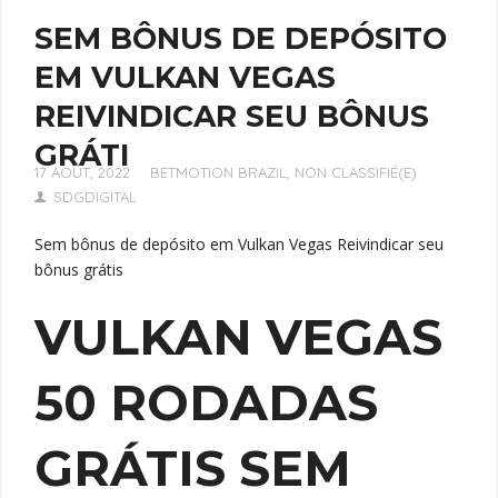
SEM BÔNUS DE DEPÓSITO
EM VULKAN VEGAS
REIVINDICAR SEU BÔNUS
GRÁTI
17 AOÛT, 2022
BETMOTION BRAZIL
,
NON CLASSIFIÉ(E)
SDGDIGITAL
Sem bônus de depósito em Vulkan Vegas Reivindicar seu
bônus grátis
VULKAN VEGAS ️
50 RODADAS
GRÁTIS SEM