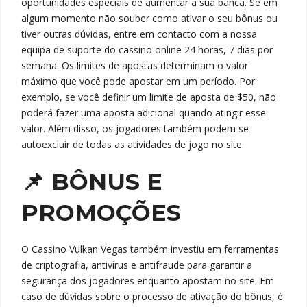
oportunidades especiais de aumentar a sua banca. Se em
algum momento não souber como ativar o seu bônus ou
tiver outras dúvidas, entre em contacto com a nossa
equipa de suporte do cassino online 24 horas, 7 dias por
semana. Os limites de apostas determinam o valor
máximo que você pode apostar em um período. Por
exemplo, se você definir um limite de aposta de $50, não
poderá fazer uma aposta adicional quando atingir esse
valor. Além disso, os jogadores também podem se
autoexcluir de todas as atividades de jogo no site.
📌 BÔNUS E
PROMOÇÕES
O Cassino Vulkan Vegas também investiu em ferramentas
de criptografia, antivírus e antifraude para garantir a
segurança dos jogadores enquanto apostam no site. Em
caso de dúvidas sobre o processo de ativação do bônus, é