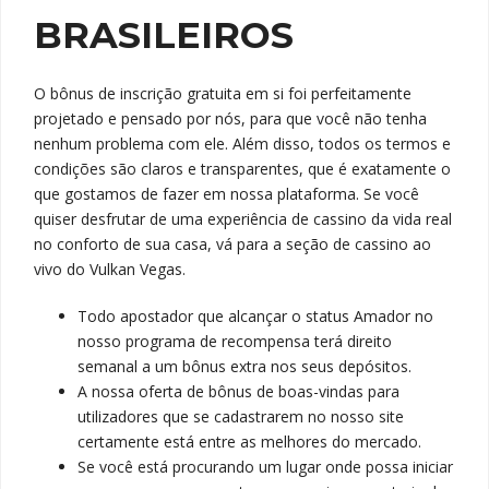
BRASILEIROS
O bônus de inscrição gratuita em si foi perfeitamente
projetado e pensado por nós, para que você não tenha
nenhum problema com ele. Além disso, todos os termos e
condições são claros e transparentes, que é exatamente o
que gostamos de fazer em nossa plataforma. Se você
quiser desfrutar de uma experiência de cassino da vida real
no conforto de sua casa, vá para a seção de cassino ao
vivo do Vulkan Vegas.
Todo apostador que alcançar o status Amador no
nosso programa de recompensa terá direito
semanal a um bônus extra nos seus depósitos.
A nossa oferta de bônus de boas-vindas para
utilizadores que se cadastrarem no nosso site
certamente está entre as melhores do mercado.
Se você está procurando um lugar onde possa iniciar