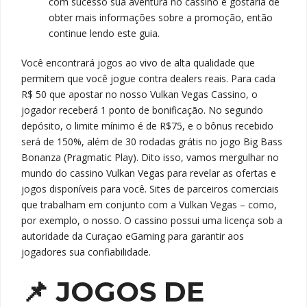
com sucesso sua aventura no cassino e gostaria de
obter mais informações sobre a promoção, então
continue lendo este guia.
Você encontrará jogos ao vivo de alta qualidade que
permitem que você jogue contra dealers reais. Para cada
R$ 50 que apostar no nosso Vulkan Vegas Cassino, o
jogador receberá 1 ponto de bonificação. No segundo
depósito, o limite mínimo é de R$75, e o bônus recebido
será de 150%, além de 30 rodadas grátis no jogo Big Bass
Bonanza (Pragmatic Play). Dito isso, vamos mergulhar no
mundo do cassino Vulkan Vegas para revelar as ofertas e
jogos disponíveis para você. Sites de parceiros comerciais
que trabalham em conjunto com a Vulkan Vegas – como,
por exemplo, o nosso. O cassino possui uma licença sob a
autoridade da Curaçao eGaming para garantir aos
jogadores sua confiabilidade.
📌 JOGOS DE