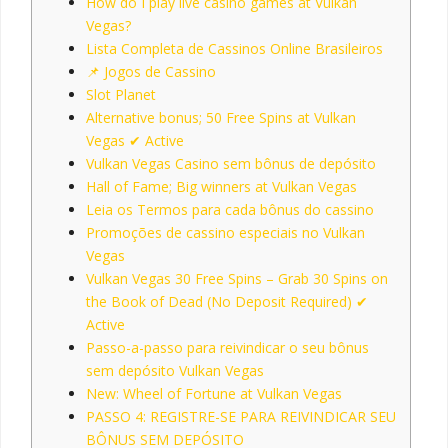
How do I play live casino games at Vulkan
Vegas?
Lista Completa de Cassinos Online Brasileiros
📌 Jogos de Cassino
Slot Planet
Alternative bonus; 50 Free Spins at Vulkan
Vegas ✔ Active
Vulkan Vegas Casino sem bônus de depósito
Hall of Fame; Big winners at Vulkan Vegas
Leia os Termos para cada bônus do cassino
Promoções de cassino especiais no Vulkan
Vegas
Vulkan Vegas 30 Free Spins – Grab 30 Spins on
the Book of Dead (No Deposit Required) ✔
Active
Passo-a-passo para reivindicar o seu bônus
sem depósito Vulkan Vegas
New: Wheel of Fortune at Vulkan Vegas
PASSO 4: REGISTRE-SE PARA REIVINDICAR SEU
BÔNUS SEM DEPÓSITO