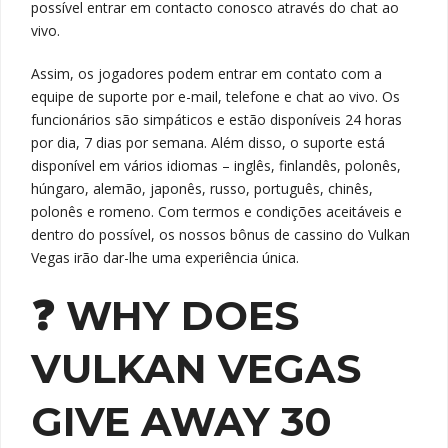
possível entrar em contacto conosco através do chat ao
vivo.
Assim, os jogadores podem entrar em contato com a
equipe de suporte por e-mail, telefone e chat ao vivo. Os
funcionários são simpáticos e estão disponíveis 24 horas
por dia, 7 dias por semana. Além disso, o suporte está
disponível em vários idiomas – inglês, finlandês, polonês,
húngaro, alemão, japonês, russo, português, chinês,
polonês e romeno. Com termos e condições aceitáveis e
dentro do possível, os nossos bônus de cassino do Vulkan
Vegas irão dar-lhe uma experiência única.
❓ WHY DOES
VULKAN VEGAS
GIVE AWAY 30