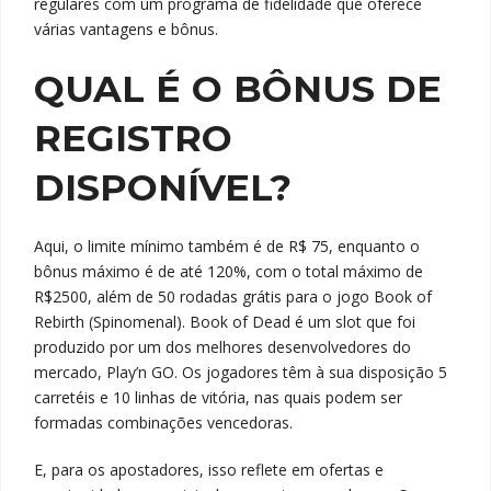
regulares com um programa de fidelidade que oferece
várias vantagens e bônus.
QUAL É O BÔNUS DE
REGISTRO
DISPONÍVEL?
Aqui, o limite mínimo também é de R$ 75, enquanto o
bônus máximo é de até 120%, com o total máximo de
R$2500, além de 50 rodadas grátis para o jogo Book of
Rebirth (Spinomenal). Book of Dead é um slot que foi
produzido por um dos melhores desenvolvedores do
mercado, Play’n GO. Os jogadores têm à sua disposição 5
carretéis e 10 linhas de vitória, nas quais podem ser
formadas combinações vencedoras.
E, para os apostadores, isso reflete em ofertas e