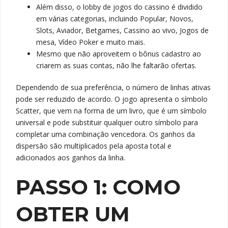
Além disso, o lobby de jogos do cassino é dividido
em várias categorias, incluindo Popular, Novos,
Slots, Aviador, Betgames, Cassino ao vivo, Jogos de
mesa, Vídeo Poker e muito mais.
Mesmo que não aproveitem o bônus cadastro ao
criarem as suas contas, não lhe faltarão ofertas.
Dependendo de sua preferência, o número de linhas ativas
pode ser reduzido de acordo. O jogo apresenta o símbolo
Scatter, que vem na forma de um livro, que é um símbolo
universal e pode substituir qualquer outro símbolo para
completar uma combinação vencedora. Os ganhos da
dispersão são multiplicados pela aposta total e
adicionados aos ganhos da linha.
PASSO 1: COMO
OBTER UM