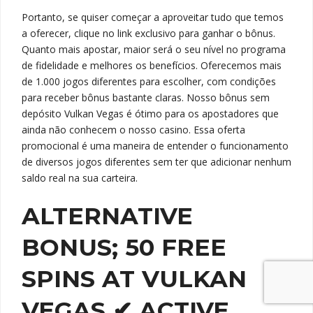
Portanto, se quiser começar a aproveitar tudo que temos
a oferecer, clique no link exclusivo para ganhar o bônus.
Quanto mais apostar, maior será o seu nível no programa
de fidelidade e melhores os benefícios. Oferecemos mais
de 1.000 jogos diferentes para escolher, com condições
para receber bônus bastante claras. Nosso bônus sem
depósito Vulkan Vegas é ótimo para os apostadores que
ainda não conhecem o nosso casino. Essa oferta
promocional é uma maneira de entender o funcionamento
de diversos jogos diferentes sem ter que adicionar nenhum
saldo real na sua carteira.
ALTERNATIVE
BONUS; 50 FREE
SPINS AT VULKAN
VEGAS ✔ ACTIVE