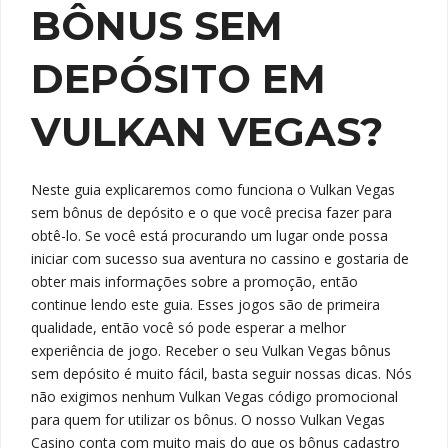
BÔNUS SEM
DEPÓSITO EM
VULKAN VEGAS?
Neste guia explicaremos como funciona o Vulkan Vegas
sem bônus de depósito e o que você precisa fazer para
obtê-lo. Se você está procurando um lugar onde possa
iniciar com sucesso sua aventura no cassino e gostaria de
obter mais informações sobre a promoção, então
continue lendo este guia. Esses jogos são de primeira
qualidade, então você só pode esperar a melhor
experiência de jogo. Receber o seu Vulkan Vegas bônus
sem depósito é muito fácil, basta seguir nossas dicas. Nós
não exigimos nenhum Vulkan Vegas código promocional
para quem for utilizar os bônus. O nosso Vulkan Vegas
Casino conta com muito mais do que os bônus cadastro