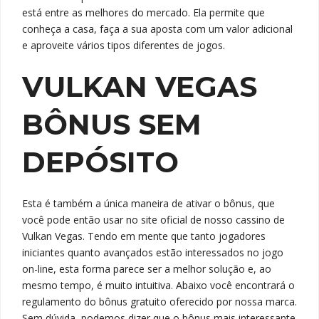
está entre as melhores do mercado. Ela permite que
conheça a casa, faça a sua aposta com um valor adicional
e aproveite vários tipos diferentes de jogos.
VULKAN VEGAS
BÔNUS SEM
DEPÓSITO
Esta é também a única maneira de ativar o bônus, que
você pode então usar no site oficial de nosso cassino de
Vulkan Vegas. Tendo em mente que tanto jogadores
iniciantes quanto avançados estão interessados no jogo
on-line, esta forma parece ser a melhor solução e, ao
mesmo tempo, é muito intuitiva. Abaixo você encontrará o
regulamento do bônus gratuito oferecido por nossa marca.
Sem dúvida, podemos dizer que o bônus mais interessante