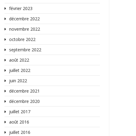
février 2023
décembre 2022
novembre 2022
octobre 2022
septembre 2022
août 2022
juillet 2022
juin 2022
décembre 2021
décembre 2020
juillet 2017
août 2016
juillet 2016