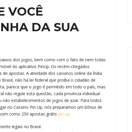
E VOCÊ
ENHA DA SUA
cos baixos dos jogos, bem como com o fato de nem todas
 móvel do aplicativo PinUp. Os recém-chegados
 de apostas. A atividade dos cassinos online da Índia
Brasil, não há lei federal que proíba o cidadão de
ista, parece que o jogo é permitido em todo o país, mas
l não regule esta questão, cada província individual
 ou não estabelecimentos de jogos de azar. Para todos
ogar no Cassino Pin Up, nós preparamos um bônus de
assim como 250 apostas grátis
pin up
.
ente legais no Brasil.