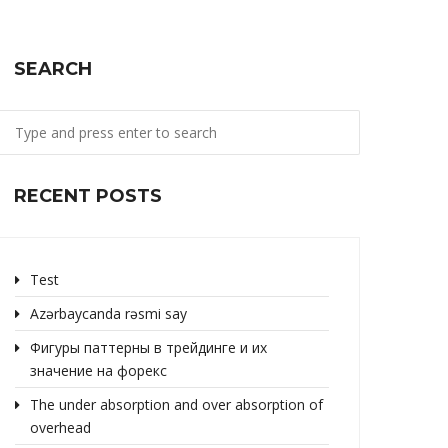
SEARCH
RECENT POSTS
Test
Azərbaycanda rəsmi say
Фигуры паттерны в трейдинге и их
значение на форекс
The under absorption and over absorption of
overhead