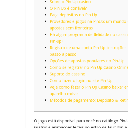
Sobre o Pin-Up casino
O Pin Up é confiável?
Faça depósitos no Pin Up
Provedores e jogos na PinUp: um mundo 
apostas sem fronteiras
Há algum programa de fidelidade no cassi
Pin-up?
Registro de uma conta Pin-Up: instruções
passo a passo
Opções de apostas populares no Pin-Up
Como sе rеgistrаr no Pin Up Cаsino Onlin
Suporte do cassino
Como fazer o login no site Pin-Up
Veja como fazer o Pin Up Casino baixar 
aparelho móvel
Métodos dе pаgаmеnto: Dеpósito & Rеti
O jogo está disponível para você no catálogo Pin-
Gráficos e animações legais no estilo de Fruit Ninj