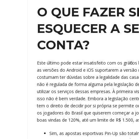
O QUE FAZER S
ESQUECER A S
CONTA?
Este último pode estar insatisfeito com os gráfi
as versões do Android e iOS suportarem a versão
costumam ter dúvidas sobre a legalidade das casas
não é regulada de forma alguma pela legislação de 
utilizar os serviços dessas empresas. À primeira v
isso não é bem verdade. Embora a legislação centra
tem o direito de decidir por si própria se permite
os jogadores do Brasil que quiserem começar a j
boas vindas de 120%, até um limite de R$ 1.500, 
Sim, as apostas esportivas Pin-Up são totalm