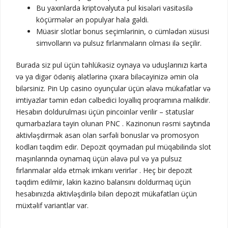
Bu yaxınlarda kriptovalyuta pul kisələri vasitəsilə
köçürmələr ən populyar hala gəldi.
Müasir slotlar bonus seçimlərinin, o cümlədən xüsusi
simvolların və pulsuz fırlanmaların olması ilə seçilir.
Burada siz pul üçün təhlükəsiz oynaya və uduşlarınızı karta
və ya digər ödəniş alətlərinə çıxara biləcəyinizə əmin ola
bilərsiniz. Pin Up casino oyunçular üçün əlavə mükafatlar və
imtiyazlar təmin edən cəlbedici loyallıq proqramına malikdir.
Hesabın doldurulması üçün pincoinlər verilir – statuslar
qumarbazlara təyin olunan PNC . Kazinonun rəsmi saytında
aktivləşdirmək asan olan sərfəli bonuslar və promosyon
kodları təqdim edir. Depozit qoymadan pul müqabilində slot
maşınlarında oynamaq üçün əlavə pul və ya pulsuz
fırlanmalar əldə etmək imkanı verirlər . Heç bir depozit
təqdim edilmir, lakin kazino balansını doldurmaq üçün
hesabınızda aktivləşdirilə bilən depozit mükafatları üçün
müxtəlif variantlar var.