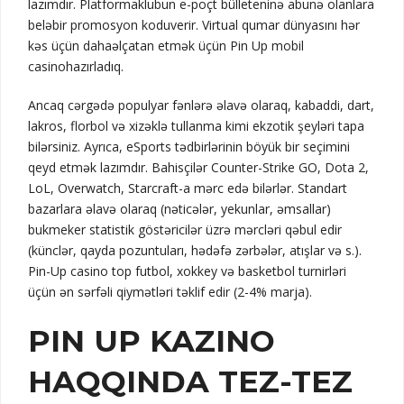
lazımdır. Platformaklubun e-poçt bülleteninə abunə olanlara
beləbir promosyon koduverir. Virtual qumar dünyasını hər
kəs üçün dahaəlçatan etmək üçün Pin Up mobil
casinohazırladıq.
Ancaq cərgədə populyar fənlərə əlavə olaraq, kabaddi, dart,
lakros, florbol və xizəklə tullanma kimi ekzotik şeyləri tapa
bilərsiniz. Ayrıca, eSports tədbirlərinin böyük bir seçimini
qeyd etmək lazımdır. Bahisçilər Counter-Strike GO, Dota 2,
LoL, Overwatch, Starcraft-a mərc edə bilərlər. Standart
bazarlara əlavə olaraq (nəticələr, yekunlar, əmsallar)
bukmeker statistik göstəricilər üzrə mərcləri qəbul edir
(künclər, qayda pozuntuları, hədəfə zərbələr, atışlar və s.).
Pin-Up casino top futbol, ​​xokkey və basketbol turnirləri
üçün ən sərfəli qiymətləri təklif edir (2-4% marja).
PIN UP KAZINO
HAQQINDA TEZ-TEZ