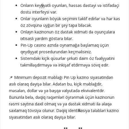
Onların keyfiyyətli oyunları, həssas dəstəyi və istifadəçi
dostu interfeysi var.
Onlar oyunların böyük seçimini təklif edirlər və hər kəs
öz zövqünə uyğun bir şey tapa biləcək.
Onlayn kazinonun öz dəstək xidməti də oyunçulara
ixtisaslı yardım göstərə bilər.
Pin-Up casino aznda oynamağa başlamaq üçün
qeydiyyat prosedurundan keçməlisiniz.
Sistemdəki kiçik qüsurlar şirkəti daim öz fəaliyyətini
təkmilləşdirməyə və inkişaf etdirməyə sövq edir.
📌 Minimum depozit məbləği Pin Up kazino siyasətindən
asılı olaraq dəyişə bilər. Adətən bu, kiçik məbləğdir,
məsələn, dollar və ya başqa valyutada ekvivalentdir.
Bununla belə, dəqiq rəqəmləri öyrənmək üçün kazinonun
rəsmi saytına daxil olmaq və ya dəstək xidməti ilə əlaqə
saxlamaq tövsiyə olunur. Dəqiq identifikasiya tələbləri kazino
siyasətindən asılı olaraq dəyişə bilər.