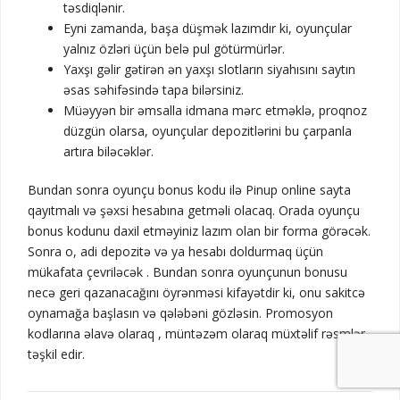
təsdiqlənir.
Eyni zamanda, başa düşmək lazımdır ki, oyunçular
yalnız özləri üçün belə pul götürmürlər.
Yaxşı gəlir gətirən ən yaxşı slotların siyahısını saytın
əsas səhifəsində tapa bilərsiniz.
Müəyyən bir əmsalla idmana mərc etməklə, proqnoz
düzgün olarsa, oyunçular depozitlərini bu çarpanla
artıra biləcəklər.
Bundan sonra oyunçu bonus kodu ilə Pinup online sayta
qayıtmalı və şəxsi hesabına getməli olacaq. Orada oyunçu
bonus kodunu daxil etməyiniz lazım olan bir forma görəcək.
Sonra o, adi depozitə və ya hesabı doldurmaq üçün
mükafata çevriləcək . Bundan sonra oyunçunun bonusu
necə geri qazanacağını öyrənməsi kifayətdir ki, onu sakitcə
oynamağa başlasın və qələbəni gözləsin. Promosyon
kodlarına əlavə olaraq , müntəzəm olaraq müxtəlif rəsmlər
təşkil edir.