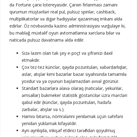
də Fortune çarxı lotereyasıdır. Çarxın fırlanması zamanı
qurumun müştəriləri real pul, pulsuz spinlər, cashback,
multiplikatorlar və digər hədiyyələr qazanmaq imkanı əldə
edirlər. Öz növbəsində kazino administrasiyası vurğulayır ki,
bu məbləğ müxtəlif oyun avtomatlarına xərclənə bilər və
nəticədə pulsuz dəvətnamə əldə edilir.
Sizə lazım olan tək şey e-poçt və şifrənizi daxil
etməkdir.
Çox tez-tez künclər, qayda pozuntuları, xəbərdarlıqlar,
aslar, atışlar kimi bazarlar bazar siyahısında tamamilə
yoxdur və ya oyunun başlamazdan əvvəl görünür.
Standart bazarlara əlavə olaraq (nəticələr, yekunlar,
əmsallar) bukmeker statistik göstəricilər üzrə mərcləri
qəbul edir (künclər, qayda pozuntuları, hədəfə
zərbələr, atışlar və s.).
Hamısı bitərsə, nömrələrini yeniləmək üçün səhifəni
yenidən yükləmək kifayətdir.
Ayrı-ayrılıqda, inkişaf etdirici tərəfindən qoyulmuş