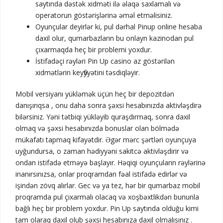
saytında dəstək xidməti ilə əlaqə saxlamalı və
operatorun göstərişlərinə əməl etməlisiniz.
Oyunçular deyirlər ki, pul dərhal Pinup online hesaba
daxil olur, qumarbazların bu onlayn kazinodan pul
çıxarmaqda heç bir problemi yoxdur.
İstifadəçi rəyləri Pin Up casino az göstərilən
xidmətlərin keyfiyyətini təsdiqləyir.
Mobil versiyanı yükləmək üçün heç bir depozitdən
danışırıqsa , onu daha sonra şəxsi hesabınızda aktivləşdirə
bilərsiniz. Yəni tətbiqi yükləyib quraşdırmaq, sonra daxil
olmaq və şəxsi hesabınızda bonuslar olan bölmədə
mükafatı tapmaq kifayətdir. Əgər mərc şərtləri oyunçuya
uyğundursa, o zaman hədiyyəni sakitcə aktivləşdirir və
ondan istifadə etməyə başlayır. Həqiqi oyunçuların rəylərinə
inanırsınızsa, onlar proqramdan fəal istifadə edirlər və
işindən zövq alırlar. Gec və ya tez, hər bir qumarbaz mobil
proqramda pul çıxarmalı olacaq və xoşbəxtlikdən bununla
bağlı heç bir problem yoxdur. Pin Up saytında olduğu kimi
tam olaraq daxil olub şəxsi hesabınıza daxil olmalısınız .