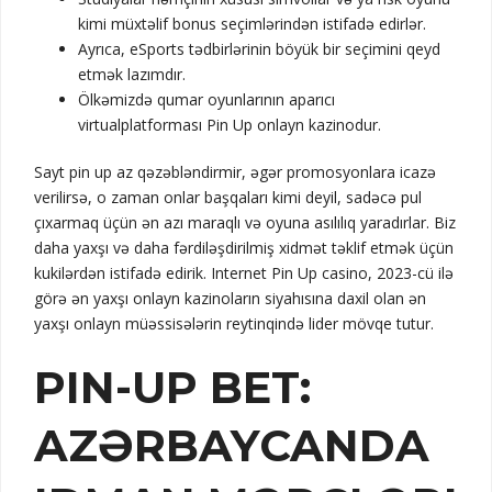
kimi müxtəlif bonus seçimlərindən istifadə edirlər.
Ayrıca, eSports tədbirlərinin böyük bir seçimini qeyd
etmək lazımdır.
Ölkəmizdə qumar oyunlarının aparıcı
virtualplatforması Pin Up onlayn kazinodur.
Sayt pin up az qəzəbləndirmir, əgər promosyonlara icazə
verilirsə, o zaman onlar başqaları kimi deyil, sadəcə pul
çıxarmaq üçün ən azı maraqlı və oyuna asılılıq yaradırlar. Biz
daha yaxşı və daha fərdiləşdirilmiş xidmət təklif etmək üçün
kukilərdən istifadə edirik. Internet Pin Up casino, 2023-cü ilə
görə ən yaxşı onlayn kazinoların siyahısına daxil olan ən
yaxşı onlayn müəssisələrin reytinqində lider mövqe tutur.
PIN-UP BET:
AZƏRBAYCANDA