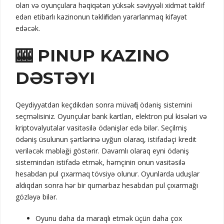
olan və oyunçulara həqiqətən yüksək səviyyəli xidmət təklif
edən etibarlı kazinonun təklifindən yararlanmaq kifayət
edəcək.
🎰 PINUP KAZINO
DƏSTƏYI
Qeydiyyatdan keçdikdən sonra müvafiq ödəniş sistemini
seçməlisiniz. Oyunçular bank kartları, elektron pul kisələri və
kriptovalyutalar vasitəsilə ödənişlər edə bilər. Seçilmiş
ödəniş üsulunun şərtlərinə uyğun olaraq, istifadəçi kredit
veriləcək məbləği göstərir. Davamlı olaraq eyni ödəniş
sistemindən istifadə etmək, həmçinin onun vasitəsilə
hesabdan pul çıxarmaq tövsiyə olunur. Oyunlarda uduşlar
aldıqdan sonra hər bir qumarbaz hesabdan pul çıxarmağı
gözləyə bilər.
Oyunu daha da maraqlı etmək üçün daha çox