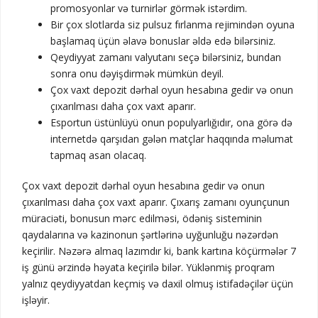
promosyonlar və turnirlər görmək istərdim.
Bir çox slotlarda siz pulsuz fırlanma rejimindən oyuna
başlamaq üçün əlavə bonuslar əldə edə bilərsiniz.
Qeydiyyat zamanı valyutanı seçə bilərsiniz, bundan
sonra onu dəyişdirmək mümkün deyil.
Çox vaxt depozit dərhal oyun hesabına gedir və onun
çıxarılması daha çox vaxt aparır.
Esportun üstünlüyü onun populyarlığıdır, ona görə də
internetdə qarşıdan gələn matçlar haqqında məlumat
tapmaq asan olacaq.
Çox vaxt depozit dərhal oyun hesabına gedir və onun
çıxarılması daha çox vaxt aparır. Çıxarış zamanı oyunçunun
müraciəti, bonusun mərc edilməsi, ödəniş sisteminin
qaydalarına və kazinonun şərtlərinə uyğunluğu nəzərdən
keçirilir. Nəzərə almaq lazımdır ki, bank kartına köçürmələr 7
iş günü ərzində həyata keçirilə bilər. Yüklənmiş proqram
yalnız qeydiyyatdan keçmiş və daxil olmuş istifadəçilər üçün
işləyir.