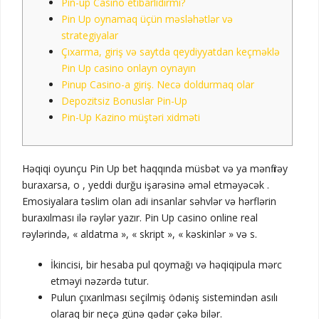
Pin-up Casino etibarlıdırmı?
Pin Up oynamaq üçün məsləhətlər və
strategiyalar
Çıxarma, giriş və saytda qeydiyyatdan keçməklə
Pin Up casino onlayn oynayın
Pinup Casino-a giriş. Necə doldurmaq olar
Depozitsiz Bonuslar Pin-Up
Pin-Up Kazino müştəri xidməti
Həqiqi oyunçu Pin Up bet haqqında müsbət və ya mənfi rəy
buraxarsa, o , yeddi durğu işarəsinə əməl etməyəcək .
Emosiyalara təslim olan adi insanlar səhvlər və hərflərin
buraxılması ilə rəylər yazır. Pin Up casino online real
rəylərində, « aldatma », « skript », « kəskinlər » və s.
İkincisi, bir hesaba pul qoymağı və həqiqipula mərc
etməyi nəzərdə tutur.
Pulun çıxarılması seçilmiş ödəniş sistemindən asılı
olaraq bir neçə günə qədər çəkə bilər.