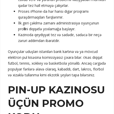
qədər tez həll etməyə çalışırlar.
Proses iPhone-da hər hansı digər proqramı
quraşdırmaqdan fərqlənmir.
İlk geri çəkilmə zamanı administrasiya oyunçunun
profilini diqqətlə yoxlamağa başlayır.
Kazinoda qeydiyyat tez və sadədir, sadəcə bir neçə
zəruri addımdan ibarətdir.
Oyunçular uduşları istənilən bank kartına və ya mövcud
elektron pul kisəsinə komissiyasız çıxara bilər. Əsas diqqət
futbol, ​​tennis, xokkey və basketbola yönəlib. Ancaq cərgədə
populyar fənlərə əlavə olaraq, kabaddi, dart, lakros, florbol
və xizəklə tullanma kimi ekzotik şeyləri tapa bilərsiniz.
PIN-UP KAZINOSU
ÜÇÜN PROMO