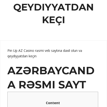
QEYDIYYATDAN
KEÇI
Pin Up AZ Casino rəsmi veb saytına daxil olun və
qeydiyyatdan keçin
AZƏRBAYCAND
A RƏSMI SAYT
Content