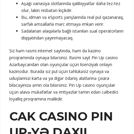
Aşağı variasiya slotlarında qalibiyyətlər daha tez-tez
olur, lakin nisbətən kiçikdir.
Bu, idman və eSports yarışlarında real pul qazanaraq,
sərfəli əmsallarla mərc etməyə imkan verir.
Sadalanan əlaqələrlə bağlı istənilən sual operatorların
diqqətindən yayınmayacaq.
Siz həm rəsmi internet saytında, həm də kazino
proqramında oynaya bilərsiniz. Rəsmi sayt Pin Up casino
Azərbaycandan olan oyunçular üçün lisenziyalı onlayn
kazinodur. Burada siz pul üçün təhlükəsiz oynaya və
uduşlarınızı karta və ya digər ödəniş alətlərinə çıxara
biləcəyinizə əmin ola bilərsiniz. Pin Up casino oyunçular
üçün əlavə mükafatlar və imtiyazlar təmin edən cəlbedici
loyallıq proqramına malikdir.
CAK CASINO PIN
UP-YƏ DAXIL