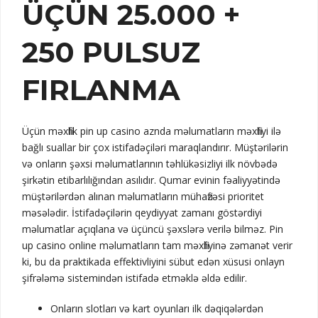
ÜÇÜN 25.000 +
250 PULSUZ
FIRLANMA
Üçün məxfilik pin up casino aznda məlumatların məxfiliyi ilə
bağlı suallar bir çox istifadəçiləri maraqlandırır. Müştərilərin
və onların şəxsi məlumatlarının təhlükəsizliyi ilk növbədə
şirkətin etibarlılığından asılıdır. Qumar evinin fəaliyyətində
müştərilərdən alınan məlumatların mühafizəsi prioritet
məsələdir. İstifadəçilərin qeydiyyat zamanı göstərdiyi
məlumatlar açıqlana və üçüncü şəxslərə verilə bilməz. Pin
up casino online məlumatların tam məxfiliyinə zəmanət verir
ki, bu da praktikada effektivliyini sübut edən xüsusi onlayn
şifrələmə sistemindən istifadə etməklə əldə edilir.
Onların slotları və kart oyunları ilk dəqiqələrdən