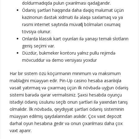
doldurmadıqda pulun çıxarılması qadağandır.
Ödəniş şərtləri haqqında daha dəqiq məlumat üçün
kazinonun dəstək xidməti ilə əlaqə saxlamaq və ya
rəsmi internet saytında müvafiq bölmələri oxumaq
tövsiyə olunur.
Onlarda klassik kart oyunları ilə yanaşı temalı slotların
geniş seçimi var.
Düzdür, bukmeker kontoru yalnız pullu rejimdə
mövcuddur və demo versiyası yoxdur
Hər bir sistem özü köçürmənin minimum və maksimum
məbləğini müəyyən edir. Pin-Up casino hesaba asanlıqla
vəsait yatırmaq və çıxarmaq üçün ilk növbədə uyğun ödəniş
sistemi barədə qərar verməlisiniz. Şəxsi hesabda oyunçu
istədiyi ödəniş üsulunu seçib onun şərtləri ilə yaxından tanış
olmalıdır. İlk növbədə, qeydiyyat şərtləri ödəniş sisteminin
müəyyən edilmiş qaydalarından asılıdır. Çox vaxt depozit
dərhal oyun hesabına gedir və onun çıxarılması daha çox
vaxt aparır.