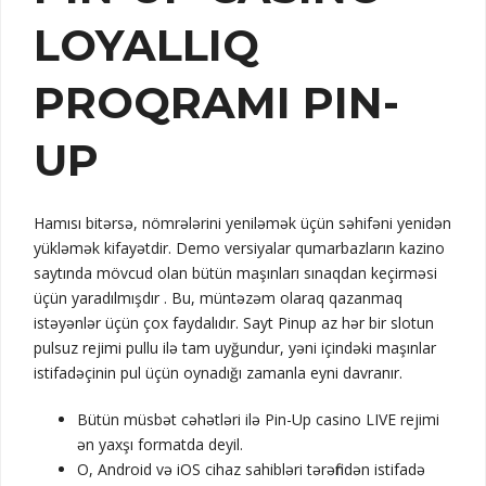
LOYALLIQ
PROQRAMI PIN-
UP
Hamısı bitərsə, nömrələrini yeniləmək üçün səhifəni yenidən
yükləmək kifayətdir. Demo versiyalar qumarbazların kazino
saytında mövcud olan bütün maşınları sınaqdan keçirməsi
üçün yaradılmışdır . Bu, müntəzəm olaraq qazanmaq
istəyənlər üçün çox faydalıdır. Sayt Pinup az hər bir slotun
pulsuz rejimi pullu ilə tam uyğundur, yəni içindəki maşınlar
istifadəçinin pul üçün oynadığı zamanla eyni davranır.
Bütün müsbət cəhətləri ilə Pin-Up casino LIVE rejimi
ən yaxşı formatda deyil.
O, Android və iOS cihaz sahibləri tərəfindən istifadə