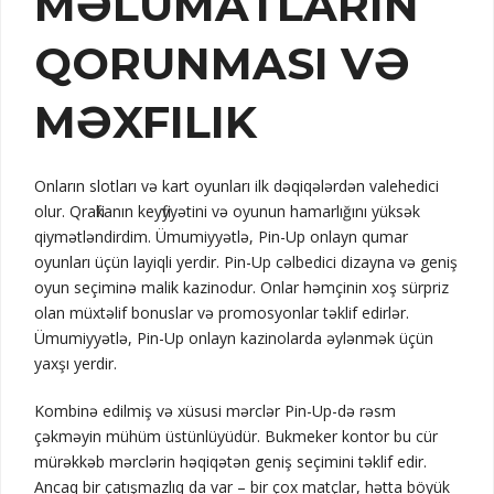
MƏLUMATLARIN
QORUNMASI VƏ
MƏXFILIK
Onların slotları və kart oyunları ilk dəqiqələrdən valehedici
olur. Qrafikanın keyfiyyətini və oyunun hamarlığını yüksək
qiymətləndirdim. Ümumiyyətlə, Pin-Up onlayn qumar
oyunları üçün layiqli yerdir. Pin-Up cəlbedici dizayna və geniş
oyun seçiminə malik kazinodur. Onlar həmçinin xoş sürpriz
olan müxtəlif bonuslar və promosyonlar təklif edirlər.
Ümumiyyətlə, Pin-Up onlayn kazinolarda əylənmək üçün
yaxşı yerdir.
Kombinə edilmiş və xüsusi mərclər Pin-Up-də rəsm
çəkməyin mühüm üstünlüyüdür. Bukmeker kontor bu cür
mürəkkəb mərclərin həqiqətən geniş seçimini təklif edir.
Ancaq bir çatışmazlıq da var – bir çox matçlar, hətta böyük