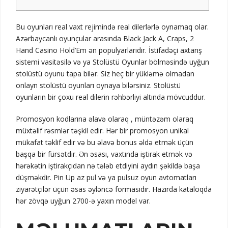
Bu oyunları real vaxt rejimində real dilerlərlə oynamaq olar.
Azərbaycanlı oyunçular arasında Black Jack A, Craps, 2
Hand Casino Hold’Em ən populyarlarıdır. İstifadəçi axtarış
sistemi vasitəsilə və ya Stolüstü Oyunlar bölməsində uyğun
stolüstü oyunu tapa bilər. Siz heç bir yükləmə olmadan
onlayn stolüstü oyunları oynaya bilərsiniz. Stolüstü
oyunların bir çoxu real dilerin rəhbərliyi altında mövcuddur.
Promosyon kodlarına əlavə olaraq , müntəzəm olaraq
müxtəlif rəsmlər təşkil edir. Hər bir promosyon unikal
mükafat təklif edir və bu əlavə bonus əldə etmək üçün
başqa bir fürsətdir. Ən əsası, vaxtında iştirak etmək və
hərəkətin iştirakçıdan nə tələb etdiyini aydın şəkildə başa
düşməkdir. Pin Up az pul və ya pulsuz oyun avtomatları
ziyarətçilər üçün əsas əyləncə formasıdır. Hazırda kataloqda
hər zövqə uyğun 2700-ə yaxın model var.