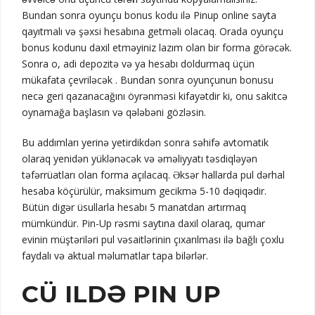
Bundan sonra oyunçu bonus kodu ilə Pinup online sayta
qayıtmalı və şəxsi hesabına getməli olacaq. Orada oyunçu
bonus kodunu daxil etməyiniz lazım olan bir forma görəcək.
Sonra o, adi depozitə və ya hesabı doldurmaq üçün
mükafata çevriləcək . Bundan sonra oyunçunun bonusu
necə geri qazanacağını öyrənməsi kifayətdir ki, onu sakitcə
oynamağa başlasın və qələbəni gözləsin.
Bu addımları yerinə yetirdikdən sonra səhifə avtomatik
olaraq yenidən yüklənəcək və əməliyyatı təsdiqləyən
təfərrüatları olan forma açılacaq. Əksər hallarda pul dərhal
hesaba köçürülür, maksimum gecikmə 5-10 dəqiqədir.
Bütün digər üsullarla hesabı 5 manatdan artırmaq
mümkündür. Pin-Up rəsmi saytına daxil olaraq, qumar
evinin müştəriləri pul vəsaitlərinin çıxarılması ilə bağlı çoxlu
faydalı və aktual məlumatlar tapa bilərlər.
CÜ ILDƏ PIN UP