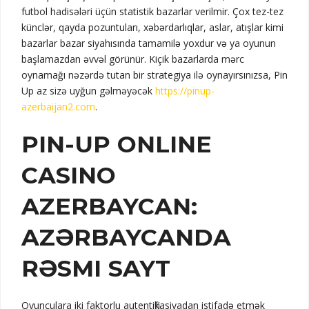
futbol hadisələri üçün statistik bazarlar verilmir. Çox tez-tez
künclər, qayda pozuntuları, xəbərdarlıqlar, aslar, atışlar kimi
bazarlar bazar siyahısında tamamilə yoxdur və ya oyunun
başlamazdan əvvəl görünür. Kiçik bazarlarda mərc
oynamağı nəzərdə tutan bir strategiya ilə oynayırsınızsa, Pin
Up az sizə uyğun gəlməyəcək
https://pinup-
azerbaijan2.com
.
PIN-UP ONLINE
CASINO
AZERBAYCAN:
AZƏRBAYCANDA
RƏSMI SAYT
Oyunçulara iki faktorlu autentifikasiyadan istifadə etmək