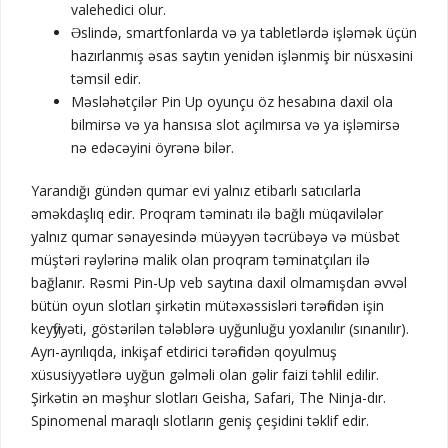
valehedici olur.
Əslində, smartfonlarda və ya tabletlərdə işləmək üçün
hazırlanmış əsas saytın yenidən işlənmiş bir nüsxəsini
təmsil edir.
Məsləhətçilər Pin Up oyunçu öz hesabına daxil ola
bilmirsə və ya hansısa slot açılmırsa və ya işləmirsə
nə edəcəyini öyrənə bilər.
Yarandığı gündən qumar evi yalnız etibarlı satıcılarla
əməkdaşlıq edir. Proqram təminatı ilə bağlı müqavilələr
yalnız qumar sənayesində müəyyən təcrübəyə və müsbət
müştəri rəylərinə malik olan proqram təminatçıları ilə
bağlanır. Rəsmi Pin-Up veb saytına daxil olmamışdan əvvəl
bütün oyun slotları şirkətin mütəxəssisləri tərəfindən işin
keyfiyyəti, göstərilən tələblərə uyğunluğu yoxlanılır (sınanılır).
Ayrı-ayrılıqda, inkişaf etdirici tərəfindən qoyulmuş
xüsusiyyətlərə uyğun gəlməli olan gəlir faizi təhlil edilir.
Şirkətin ən məşhur slotları Geisha, Safari, The Ninja-dır.
Spinomenal maraqlı slotların geniş çeşidini təklif edir.