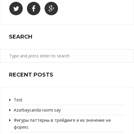
SEARCH
RECENT POSTS
Test
Azərbaycanda rəsmi say
Фигуры паттерны в трейдинге и их значение на
форекс