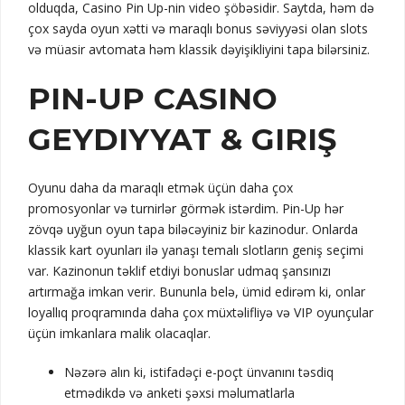
olduqda, Casino Pin Up-nin video şöbəsidir. Saytda, həm də
çox sayda oyun xətti və maraqlı bonus səviyyəsi olan slots
və müasir avtomata həm klassik dəyişikliyini tapa bilərsiniz.
PIN-UP CASINO
GEYDIYYAT & GIRIŞ
Oyunu daha da maraqlı etmək üçün daha çox
promosyonlar və turnirlər görmək istərdim. Pin-Up hər
zövqə uyğun oyun tapa biləcəyiniz bir kazinodur. Onlarda
klassik kart oyunları ilə yanaşı temalı slotların geniş seçimi
var. Kazinonun təklif etdiyi bonuslar udmaq şansınızı
artırmağa imkan verir. Bununla belə, ümid edirəm ki, onlar
loyallıq proqramında daha çox müxtəlifliyə və VIP oyunçular
üçün imkanlara malik olacaqlar.
Nəzərə alın ki, istifadəçi e-poçt ünvanını təsdiq
etmədikdə və anketi şəxsi məlumatlarla