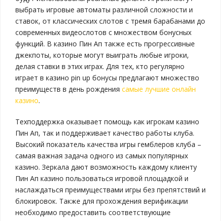
выбрать игровые автоматы различной сложности и
ставок, от классических слотов с тремя барабанами до
современных видеослотов с множеством бонусных
функций. В казино Пин Ап также есть прогрессивные
джекпоты, которые могут выиграть любые игроки,
делая ставки в этих играх. Для тех, кто регулярно
играет в казино pin up бонусы предлагают множество
преимуществ в день рождения
самые лучшие онлайн
казино
.
Техподдержка оказывает помощь как игрокам казино
Пин Ап, так и поддерживает качество работы клуба.
Высокий показатель качества игры гемблеров клуба –
самая важная задача одного из самых популярных
казино. Зеркала дают возможность каждому клиенту
Пин Ап казино пользоваться игровой площадкой и
наслаждаться преимуществами игры без препятствий и
блокировок. Также для прохождения верификации
необходимо предоставить соответствующие