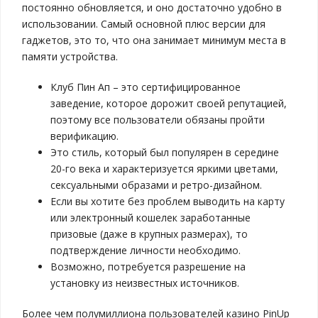
постоянно обновляется, и оно достаточно удобно в
использовании. Самый основной плюс версии для
гаджетов, это то, что она занимает минимум места в
памяти устройства.
Клуб Пин Ап – это сертифицированное
заведение, которое дорожит своей репутацией,
поэтому все пользователи обязаны пройти
верификацию.
Это стиль, который был популярен в середине
20-го века и характеризуется яркими цветами,
сексуальными образами и ретро-дизайном.
Если вы хотите без проблем выводить на карту
или электронный кошелек заработанные
призовые (даже в крупных размерах), то
подтверждение личности необходимо.
Возможно, потребуется разрешение на
установку из неизвестных источников.
Более чем полумиллиона пользователей казино PinUp