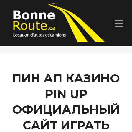
ПИН АП КАЗИНО
PIN UP
ОФИЦИАЛЬНЫЙ
САЙТ️ ИГРАТЬ