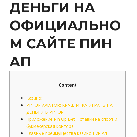
ДЕНЬГИ НА
ОФИЦИАЛЬНО
М САЙТЕ ПИН
АП
Content
Казино:
PIN UP AVIATOR: КРАШ ИГРА ИГРАТЬ НА
ДЕНЬГИ В PIN UP
Приложение Pin Up Bet – ставки на спорт и
букмекерская контора
Главные преимущества казино Пин Ап