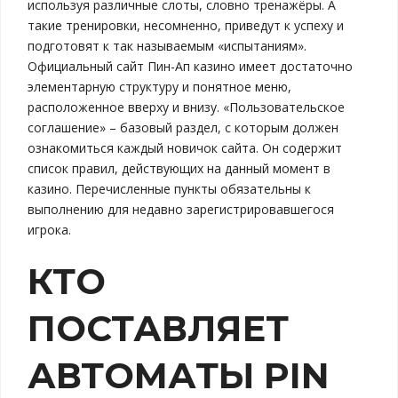
используя различные слоты, словно тренажёры. А
такие тренировки, несомненно, приведут к успеху и
подготовят к так называемым «испытаниям».
Официальный сайт Пин-Ап казино имеет достаточно
элементарную структуру и понятное меню,
расположенное вверху и внизу. «Пользовательское
соглашение» – базовый раздел, с которым должен
ознакомиться каждый новичок сайта. Он содержит
список правил, действующих на данный момент в
казино. Перечисленные пункты обязательны к
выполнению для недавно зарегистрировавшегося
игрока.
КТО
ПОСТАВЛЯЕТ
АВТОМАТЫ PIN