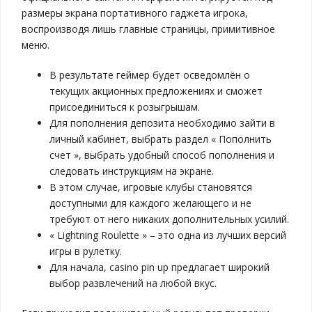
размеры экрана портативного гаджета игрока,
воспроизводя лишь главные страницы, примитивное
меню.
В результате геймер будет осведомлён о
текущих акционных предложениях и сможет
присоединиться к розыгрышам.
Для пополнения депозита необходимо зайти в
личный кабинет, выбрать раздел « Пополнить
счет », выбрать удобный способ пополнения и
следовать инструкциям на экране.
В этом случае, игровые клубы становятся
доступными для каждого желающего и не
требуют от него никаких дополнительных усилий.
« Lightning Roulette » – это одна из лучших версий
игры в рулетку.
Для начала, casino pin up предлагает широкий
выбор развлечений на любой вкус.