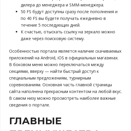
дилера до менеджера и SMM-менеджера.
50 FS будут доступны сразу после пополнения и
по 40 FS вы будете получать ежедневно в
течение 5 последующих дней.
К счастью, отыскать ссылку на зеркало можно
даже через поисковую систему.
Особенностью портала является наличие скачиваемых
приложений на Android, iOS в официальных магазинах.
В боковом меню можно переключаться между
секциями, вверху — найти быстрый доступ к
специальным предложениям, турнирным
соревнованиям. Основная часть главной страницы
сайта наполнена прекрасным контентом на любой вкус.
В самом низу можно просмотреть наиболее важные
сведения о портале.
ГЛАВНЫЕ