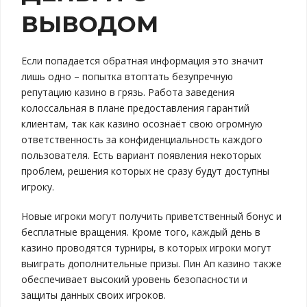
ВЫВОДОМ
Если попадается обратная информация это значит
лишь одно – попытка втоптать безупречную
репутацию казино в грязь. Работа заведения
колоссальная в плане предоставления гарантий
клиентам, так как казино осознаёт свою огромную
ответственность за конфиденциальность каждого
пользователя. Есть вариант появления некоторых
проблем, решения которых не сразу будут доступны
игроку.
Новые игроки могут получить приветственный бонус и
бесплатные вращения. Кроме того, каждый день в
казино проводятся турниры, в которых игроки могут
выиграть дополнительные призы. Пин Ап казино также
обеспечивает высокий уровень безопасности и
защиты данных своих игроков.