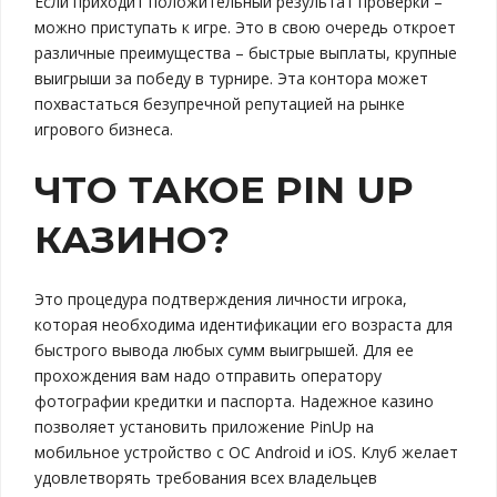
Если приходит положительный результат проверки –
можно приступать к игре. Это в свою очередь откроет
различные преимущества – быстрые выплаты, крупные
выигрыши за победу в турнире. Эта контора может
похвастаться безупречной репутацией на рынке
игрового бизнеса.
ЧТО ТАКОЕ PIN UP
КАЗИНО?
Это процедура подтверждения личности игрока,
которая необходима идентификации его возраста для
быстрого вывода любых сумм выигрышей. Для ее
прохождения вам надо отправить оператору
фотографии кредитки и паспорта. Надежное казино
позволяет установить приложение PinUp на
мобильное устройство с ОС Android и iOS. Клуб желает
удовлетворять требования всех владельцев