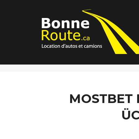
MOSTBET I
ÜC