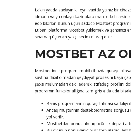
Lakin yadda saxlayın ki, eyni vaxtda yalnız bir ciha
idmana və ya onlayn kazinolara mərc edə bilərsiniz. 
edə bilərlər. Bunun üçün sadəcə Mostbet proqramın
Etibarlı platforma Mostbet yuklemək və şansınızı ən 
sınamaq üçün ən yaxşı seçim olaraq qalır.
MOSTBET AZ O
Mostbet indir proqramı mobil cihazda quraşdırılıb
saytına daxil olmadan qeydiyyat prosesini başa çat
şəxsi məlumatları daxil edərək istifadəçi profilini d
proqramın funksionallığına tam giriş əldə edə bilərlə
Bahis proqramlarının quraşdırılması sadəliyi il
Ancaq müştərinin dəstək xidmətinə sorğusu
yol verilir.
Mostbetdən bonus almaq üçün ilk depziti artı
Bu oyunun populyarlığını nəzərə alaraq, Mos