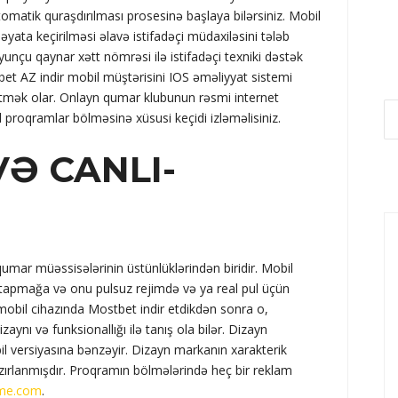
matik quraşdırılması prosesinə başlaya bilərsiniz. Mobil
ata keçirilməsi əlavə istifadəçi müdaxiləsini tələb
nçu qaynar xətt nömrəsi ilə istifadəçi texniki dəstək
tbet AZ indir mobil müştərisini IOS əməliyyat sistemi
mək olar. Onlayn qumar klubunun rəsmi internet
proqramlar bölməsinə xüsusi keçidi izləməlisiniz.
VƏ CANLI-
mar müəssisələrinin üstünlüklərindən biridir. Mobil
i tapmağa və onu pulsuz rejimdə və ya real pul üçün
 mobil cihazında Mostbet indir etdikdən sonra o,
ynı və funksionallığı ilə tanış ola bilər. Dizayn
 versiyasına bənzəyir. Dizayn markanın xarakterik
zırlanmışdır. Proqramın bölmələrində heç bir reklam
ame.com
.