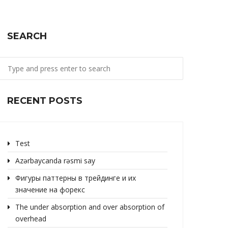
SEARCH
RECENT POSTS
Test
Azərbaycanda rəsmi say
Фигуры паттерны в трейдинге и их
значение на форекс
The under absorption and over absorption of
overhead