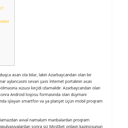
r?
meker
duqca asan ola bilər, lakin Azərbaycandan olan bir
r əyləncəsini sevən şəxs İnternet portalının əsas
 bölməsinə xüsusi keçidi izləməlidir. Azərbaycandan olan
sonra Android loqosu formasında olan düyməni
ində işləyən smartfon və ya planşet üçün mobil proqram
 başlamazdan əvvəl naməlum mənbələrdən proqram
anipulyasiyalardan sonra siz Mostbet onlayn kazinosunun