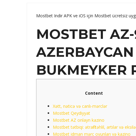
Mostbet Indir APK ve iOS için Mostbet ücretsiz uyg
MOSTBET AZ-
AZERBAYCAN 
BUKMEYKER R
Content
Xətt, nəticə və canlı-mərclər
Mostbet Qeydiyyat
Mostbet AZ onlayn kazino
Mostbet tətbiqi: ətraflı təhlil, artılar və eksilə
Mostbet idman mərc oyunları və kazino