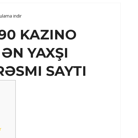
ulama indir
90 KAZINO
ƏN YAXŞI
ƏSMI SAYTI
r