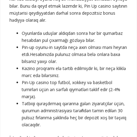
bilər. Bunu da qeyd etmək lazımdır ki, Pin Up casino saytının
müştərisi qeydiyyatdan dərhal sonra depozitsiz bonus
hədiyyə olaraq alır.
Oyunlarda uduşlar aldıqdan sonra hər bir qumarbaz
hesabdan pul çıxarmağı gözləyə bilər.
Pin-up oyunu-in saytda neçə axın olması məni heyran
etdi.Hesabınızda pulunuz olmasa belə onlara baxa
bilsəniz yaxşı olar.
Kazino proqramı elə tərtib edilmişdir ki, bir neçə kliklə
mərc edə bilərsiniz.
Pin-Up casino top futbol, ​​xokkey və basketbol
turnirləri üçün ən sərfəli qiymətləri təklif edir (2-4%
marja).
Tətbiqi quraşdırmaq qərarına gələn ziyarətçilər üçün,
qurumun administrasiyası tərəfindən təmin edilən 30
pulsuz fırlanma şəklində heç bir depozit xoş bir təşviq
olacaqdır.