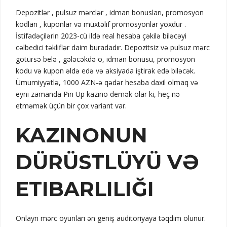
Depozitlər , pulsuz mərclər , idman bonusları, promosyon
kodları , kuponlar və müxtəlif promosyonlar yoxdur .
İstifadəçilərin 2023-cü ildə real hesaba çəkilə biləcəyi
cəlbedici təkliflər daim buradadır. Depozitsiz və pulsuz mərc
götürsə belə , gələcəkdə o, idman bonusu, promosyon
kodu və kupon əldə edə və aksiyada iştirak edə biləcək.
Ümumiyyətlə, 1000 AZN-ə qədər hesaba daxil olmaq və
eyni zamanda Pin Up kazino demək olar ki, heç nə
etməmək üçün bir çox variant var.
KAZINONUN
DÜRÜSTLÜYÜ VƏ
ETIBARLILIĞI
Onlayn mərc oyunları ən geniş auditoriyaya təqdim olunur.