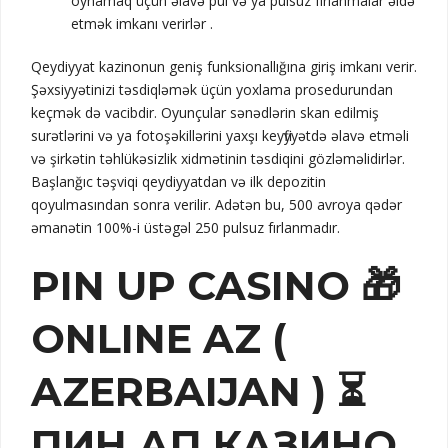
oynamaq üçün əlavə pul və ya pulsuz fırlanmalar əldə
etmək imkanı verirlər .
Qeydiyyat kazinonun geniş funksionallığına giriş imkanı verir.
Şəxsiyyətinizi təsdiqləmək üçün yoxlama prosedurundan
keçmək də vacibdir. Oyunçular sənədlərin skan edilmiş
surətlərini və ya fotoşəkillərini yaxşı keyfiyyətdə əlavə etməli
və şirkətin təhlükəsizlik xidmətinin təsdiqini gözləməlidirlər.
Başlanğıc təşviqi qeydiyyatdan və ilk depozitin
qoyulmasından sonra verilir. Adətən bu, 500 avroya qədər
əmanətin 100%-i üstəgəl 250 pulsuz fırlanmadır.
PIN UP CASINO 🎁
ONLINE AZ (
AZERBAIJAN ) ⏳
ПИН АП КАЗИНО