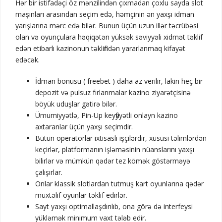
Hər bir istifadəçi öz mənzilindən çıxmadan çoxlu sayda slot
maşınları arasından seçim edə, həmçinin ən yaxşı idman
yarışlarına mərc edə bilər. Bunun üçün uzun illər təcrübəsi
olan və oyunçulara həqiqətən yüksək səviyyəli xidmət təklif
edən etibarlı kazinonun təklifindən yararlanmaq kifayət
edəcək.
İdman bonusu ( freebet ) daha az verilir, lakin heç bir
depozit və pulsuz fırlanmalar kazino ziyarətçisinə
böyük uduşlar gətirə bilər.
Ümumiyyətlə, Pin-Up keyfiyyətli onlayn kazino
axtaranlar üçün yaxşı seçimdir.
Bütün operatorlar ixtisaslı işçilərdir, xüsusi təlimlərdən
keçirlər, platformanın işləməsinin nüanslarını yaxşı
bilirlər və mümkün qədər tez kömək göstərməyə
çalışırlar.
Onlar klassik slotlardan tutmuş kart oyunlarına qədər
müxtəlif oyunlar təklif edirlər.
Sayt yaxşı optimallaşdırılıb, ona görə də interfeysi
yükləmək minimum vaxt tələb edir.