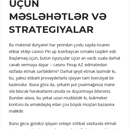
ÜÇÜN
MƏSLƏHƏTLƏR VƏ
STRATEGIYALAR
Bu material dünyanın hər yerindən çoxlu sayda insanın
etibar etdiyi casino Pin up Azerbaycan icmalını təqdim edir.
Başlamaq üçün, bütün oyunçular üçün ən vacib suala dərhal
cavab verməyə dəyər – casino Pinup AZ xidmətindən
istifadə etmək sərfəlidirmi? Dərhal qeyd etmək lazımdır ki,
bu, yalnız etibarlı provayderlərlə işləyən tam lisenziyalı bir
kazinodur. Buna görə də, şirkətin pul çıxarmağınıza mane
ola biləcək hərəkətlərini unuda və düşünməyə bilərsiniz.
Bundan əlavə, bu şirkət uzun müddətdir ki, bukmeker
kontoru ilə əməkdaşlıq edən çox böyük müştəri bazasına
malikdir.
Bunu gecə-gündüz işləyən onlayn söhbət vasitəsilə etmək