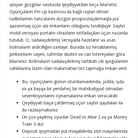
işləyən güzgülər vasitəsilə qeydiyyatdan keçə bilərsiniz.
Oyunçuların Pin Up kazinosu ilə bağlı rəyləri idman
tədbirlərinin nəticələrini düzgün proqnozlaşdırmaqla pul
qazanmaq üçün əla imkanların olduğunu təsdiqləyir. Saytın
mobil versiyası portativ cihazların istifadəçiləri üçün nəzərdə
tutulub. O, sadələşdirilmiş versiyada hazırlanır və əsas
bölmələrin ardıcıllığını saxlayır. Burada siz hesablanmış
pinkoinlərin sayını, səhmlər dəstini və cari lotereyaları görə
bilərsiniz. Bölmələrin sadələşdirilmiş tərtibatı cib qurğularının
sahiblərinə lazım olan məlumatları tez tapmağa imkan verir.
Bu, oyunçuların günün istənilənvaxtında, yolda, işdə
və ya başqa bir yerdəheç bir məhdudiyyət olmadan
sevimlioyunlarını oynamalarına imkan verəcəkdir.
Qeydiyyatı başa çatdırmaq üçün saytın qaydaları ilə
də razılaşmalısınız.
Ən çox yayılmış oyunlar Dead or Alive 2 və ya Money
Train 3-dür.
Depozit qoymadan pul müqabilində slot maşınlarında