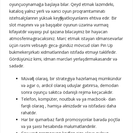
oyunçuoynamağa başlaya bilər. Qeyd etmək lazımdırki,
kataloq yalnız yerli və xarici oyun proqramtəminatı
istehsalçılarının yüksək keyfiyyətlioyunlarını ehtiva edir. Bir
slot maşınını və ya başqabir oyunun üzərinə vurmaq
kifayətdir vəyaxşı pul qazana biləcəyiniz bir həyəcan
atmosferinəgirəcəksiniz. Mərc etmək istəyən idmansevərlər
üçün rəsmi vebsaytı gecə-gündüz mövcud olan Pin Up
bukmekerşirkəti xidmətlərindən istifadə etməyi təklifedir.
Gördüyünüz kimi, idman mərcləri yerləşdirməkasandır və
sadədir.
Müvafiq olaraq, bir strategiya hazırlamaq mümkündür
və əgər o, ardıcıl olaraq uduşlar gətirirsə, demodan
sonra oyunçu sakitcə ödənişli rejimə keçəcəkdir.
Telefon, kompüter, noutbuk və ya macbook- dan
fərqli olaraq , həmişə əlinizdədir və istifadəsi daha
rahatdır.
Hər bir qumarbaz fərdi promosyonlar barədə poçtla
və ya şəxsi hesabında məlumatlandırılır.