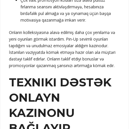
Çox vaxt promosyon kodları sizə əlavə pulsuz
fırlanma seansını aktivləşdirməyə, hesabınıza
birdəfəlik pul almağa və ya oynamaq üçün başqa
motivasiya qazanmağa imkan verir.
Onların kolleksiyasına əlavə edilmiş daha çox yeniləmə və
yeni oyunları görmək istərdim. Pin-Up sevimli oyunları
tapdığım və unudulmaz emosiyalar aldığım kazinodur.
İstənilən vəziyyətdə kömək etməyə hazır olan əla müştəri
dəstəyi təklif edirlər. Onların təklif etdiyi bonuslar və
promosyonlar qazanmaq şansınızı artırmağa kömək edir.
TEXNIKI DƏSTƏK
ONLAYN
KAZINONU
BAĞLAYIR