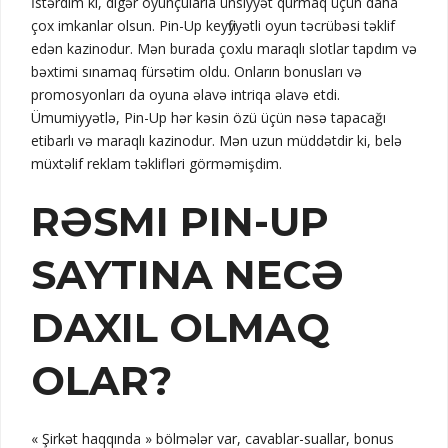
İstərdim ki, digər oyunçularla ünsiyyət qurmaq üçün daha
çox imkanlar olsun. Pin-Up keyfiyyətli oyun təcrübəsi təklif
edən kazinodur. Mən burada çoxlu maraqlı slotlar tapdım və
bəxtimi sınamaq fürsətim oldu. Onların bonusları və
promosyonları da oyuna əlavə intriqa əlavə etdi.
Ümumiyyətlə, Pin-Up hər kəsin özü üçün nəsə tapacağı
etibarlı və maraqlı kazinodur. Mən uzun müddətdir ki, belə
müxtəlif reklam təklifləri görməmişdim.
RƏSMI PIN-UP
SAYTINA NECƏ
DAXIL OLMAQ
OLAR?
« Şirkət haqqında » bölmələr var, cavablar-suallar, bonus