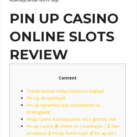
PIN UP CASINO
ONLINE SLOTS
REVIEW
Content
Texniki dəstək onlayn kazinonu bağlayır
Pin-Up-da qeydiyyat
Pin Up oynamaq üçün məsləhətlər və
strategiyalar
Pinup casino Azərbaycanda necə getmək olar
Pin up Casino 🎁 Online Az ( Azerbaijan ) ⏳ Пин
ап казино ⏳ PinUp Rəsmi saytı 💰 Pin ap bet (